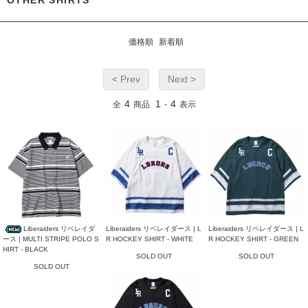
OTHER SHIRTS
価格順
新着順
< Prev
Next >
4
1
4
全
商品
-
表示
Liberaiders リベレイダ
Liberaiders リベレイダース | L
Liberaiders リベレイダース | L
ース | MULTI STRIPE POLO S
R HOCKEY SHIRT - WHITE
R HOCKEY SHIRT - GREEN
HIRT - BLACK
SOLD OUT
SOLD OUT
SOLD OUT