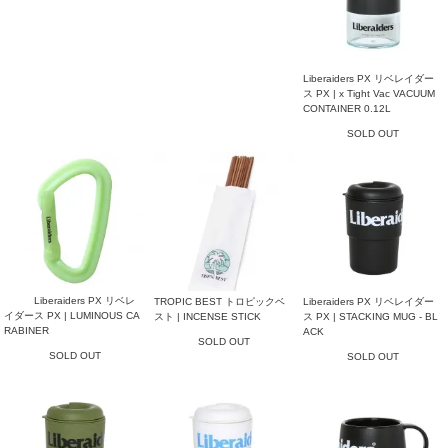
Liberaiders PX リベレイダー
ス PX | x Tight Vac VACUUM
CONTAINER 0.12L
SOLD OUT
Liberaiders PX リベレ
TROPIC BEST トロピックベ
Liberaiders PX リベレイダー
イダース PX | LUMINOUS CA
スト | INCENSE STICK
ス PX | STACKING MUG - BL
RABINER
ACK
SOLD OUT
SOLD OUT
SOLD OUT