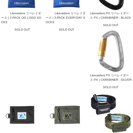
Liberaiders リベレイダ
Liberaiders リベレイダ
Liberaiders PX リベレイダー
ース | 2-PACK OG LOGO SO
ース | 3-PACK EVERYDAY S
ス PX | CARABINER - BLACK
CKS
OCKS
SOLD OUT
SOLD OUT
SOLD OUT
Liberaiders PX リベレイダー
ス PX | CARABINER - SILVER
SOLD OUT