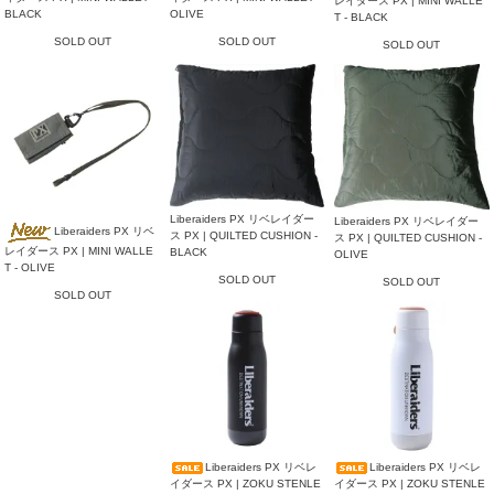
レイダース PX | MINI WALLE
BLACK
OLIVE
T - BLACK
SOLD OUT
SOLD OUT
SOLD OUT
Liberaiders PX リベレイダー
Liberaiders PX リベレイダー
Liberaiders PX リベ
ス PX | QUILTED CUSHION -
ス PX | QUILTED CUSHION -
レイダース PX | MINI WALLE
BLACK
OLIVE
T - OLIVE
SOLD OUT
SOLD OUT
SOLD OUT
Liberaiders PX リベレ
Liberaiders PX リベレ
イダース PX | ZOKU STENLE
イダース PX | ZOKU STENLE