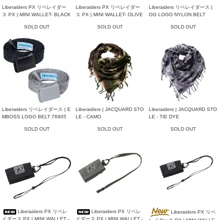
Liberaiders PX リベレイダー
Liberaiders PX リベレイダー
Liberaiders リベレイダース |
ス PX | MINI WALLET- BLACK
ス PX | MINI WALLET- OLIVE
OG LOGO NYLON BELT
SOLD OUT
SOLD OUT
SOLD OUT
Liberaiders リベレイダース | E
Liberaiders | JACQUARD STO
Liberaiders | JACQUARD STO
MBOSS LOGO BELT 76905
LE - CAMO
LE - TIE DYE
SOLD OUT
SOLD OUT
SOLD OUT
Liberaiders PX リベレ
Liberaiders PX リベレ
Liberaiders PX リベ
イダース PX | MINI WALLET -
イダース PX | MINI WALLET -