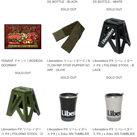
SS BOTTLE - BLACK
SS BOTTLE - WHITE
SOLD OUT
SOLD OUT
TENANT テナント | BODEGA
Liberaiders リベレイダース | N
Liberaiders PX リベレイダー
DOORMAT
YLON RIP STOP PUFFER SC
ス PX | FOLDING STOOL - B
ARF - OLIVE
LACK
SOLD OUT
SOLD OUT
SOLD OUT
Liberaiders PX リベレイダー
Liberaiders PX リベレイダー
Liberaiders PX リベレイダー
ス PX | FOLDING STOOL - O
ス PX | x Zoku 3IN TUMBLER
ス PX | x Zoku 3IN TUMBLER