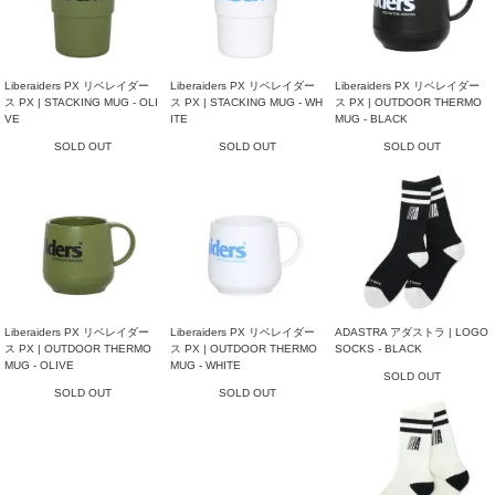
Liberaiders PX リベレイダー
Liberaiders PX リベレイダー
Liberaiders PX リベレイダー
ス PX | STACKING MUG - OLI
ス PX | STACKING MUG - WH
ス PX | OUTDOOR THERMO
VE
ITE
MUG - BLACK
SOLD OUT
SOLD OUT
SOLD OUT
Liberaiders PX リベレイダー
Liberaiders PX リベレイダー
ADASTRA アダストラ | LOGO
ス PX | OUTDOOR THERMO
ス PX | OUTDOOR THERMO
SOCKS - BLACK
MUG - OLIVE
MUG - WHITE
SOLD OUT
SOLD OUT
SOLD OUT