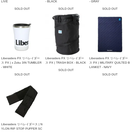
LIVE
- BLACK
- GRAY
SOLD OUT
SOLD OUT
SOLD OUT
Liberaiders PX リベレイダー
Liberaiders PX リベレイダー
Liberaiders PX リベレイダー
ス PX | x Zoku 3IN TUMBLER
ス PX | TRASH BOX - BLACK
ス PX | MILITARY QUILTED B
- WHITE
LANKET - NAVY
SOLD OUT
SOLD OUT
SOLD OUT
Liberaiders リベレイダース | N
YLON RIP STOP PUFFER SC