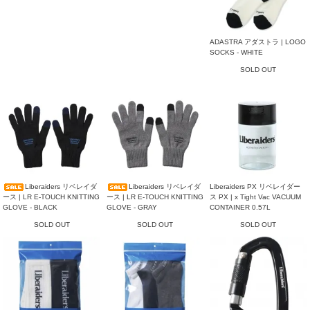
ADASTRA アダストラ | LOGO
SOCKS - WHITE
SOLD OUT
Liberaiders リベレイダ
Liberaiders リベレイダ
Liberaiders PX リベレイダー
ース | LR E-TOUCH KNITTING
ース | LR E-TOUCH KNITTING
ス PX | x Tight Vac VACUUM
GLOVE - BLACK
GLOVE - GRAY
CONTAINER 0.57L
SOLD OUT
SOLD OUT
SOLD OUT